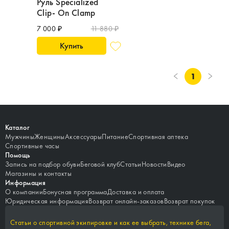
Руль Specialized
Clip- On Clamp
7 000 ₽
11 880 ₽
Купить
1
Каталог
Мужчины
Женщины
Аксессуары
Питание
Спортивная аптека
Спортивные часы
Помощь
Запись на подбор обуви
Беговой клуб
Статьи
Новости
Видео
Магазины и контакты
Информация
О компании
Бонусная программа
Доставка и оплата
Юридическая информация
Возврат онлайн-заказов
Возврат покупок
Статьи о спортивной экипировке и как ее выбрать, технике бега,