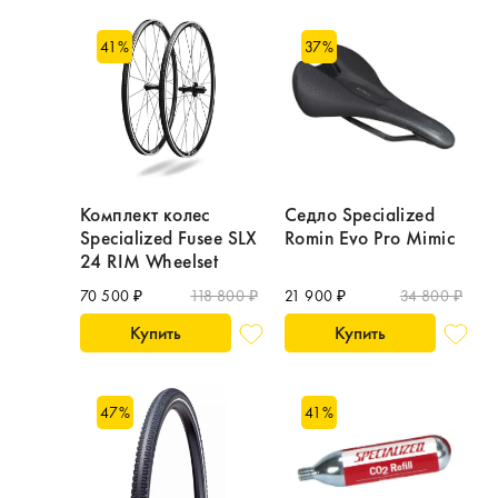
41
%
37
%
Комплект колес
Седло Specialized
Specialized Fusee SLX
Romin Evo Pro Mimic
24 RIM Wheelset
70 500 ₽
118 800 ₽
21 900 ₽
34 800 ₽
Купить
Купить
47
%
41
%