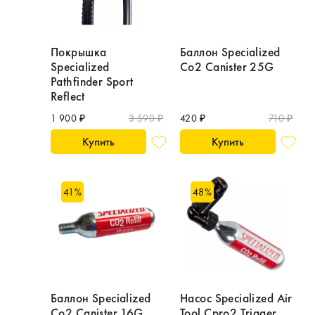
Покрышка
Баллон Specialized
Specialized
Co2 Canister 25G
Pathfinder Sport
Reflect
1 900 ₽
3 590 ₽
420 ₽
710 ₽
Купить
Купить
41
%
48
%
Баллон Specialized
Насос Specialized Air
Co2 Canister 16G
Tool Cpro2 Trigger