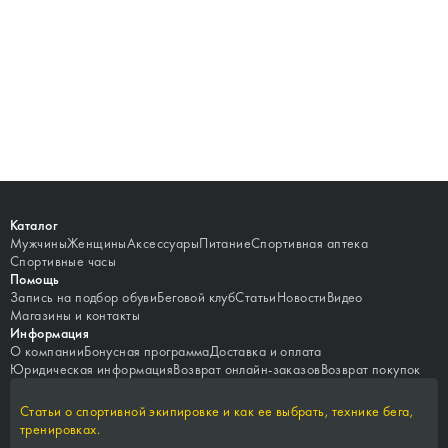
Каталог
Мужчины
Женщины
Аксессуары
Питание
Спортивная аптека
Спортивные часы
Помощь
Запись на подбор обуви
Беговой клуб
Статьи
Новости
Видео
Магазины и контакты
Информация
О компании
Бонусная программа
Доставка и оплата
Юридическая информация
Возврат онлайн-заказов
Возврат покупок
Статьи о спортивной экипировке и как ее выбрать, технике бега,
тренировках.