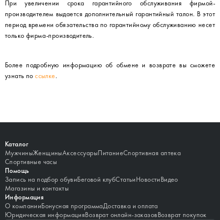
При увеличении срока гарантийного обслуживания фирмой-
производителем выдается дополнительный гарантийный талон. В этот
период времени обязательства по гарантийному обслуживанию несет
только фирма-производитель.
Более подробную информацию об обмене и возврате вы сможете
узнать по
ссылке
.
Каталог
Мужчины
Женщины
Аксессуары
Питание
Спортивная аптека
Спортивные часы
Помощь
Запись на подбор обуви
Беговой клуб
Статьи
Новости
Видео
Магазины и контакты
Информация
О компании
Бонусная программа
Доставка и оплата
Юридическая информация
Возврат онлайн-заказов
Возврат покупок