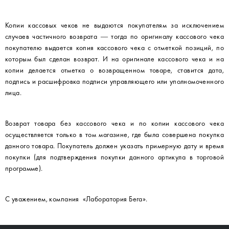
Копии кассовых чеков не выдаются покупателям за исключением
случаев частичного возврата — тогда по оригиналу кассового чека
покупателю выдается копия кассового чека с отметкой позиций, по
которым был сделан возврат. И на оригинале кассового чека и на
копии делается отметка о возвращенном товаре, ставится дата,
подпись и расшифровка подписи управляющего или уполномоченного
лица.
Возврат товара без кассового чека и по копии кассового чека
осуществляется только в том магазине, где была совершена покупка
данного товара. Покупатель должен указать примерную дату и время
покупки (для подтверждения покупки данного артикула в торговой
программе).
С уважением, компания «Лаборатория Бега».