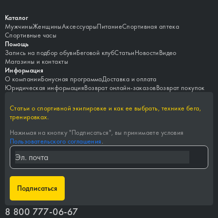
Каталог
Мужчины
Женщины
Аксессуары
Питание
Спортивная аптека
Спортивные часы
Помощь
Запись на подбор обуви
Беговой клуб
Статьи
Новости
Видео
Магазины и контакты
Информация
О компании
Бонусная программа
Доставка и оплата
Юридическая информация
Возврат онлайн-заказов
Возврат покупок
Статьи о спортивной экипировке и как ее выбрать, технике бега,
тренировках.
Нажимая на кнопку "
Подписаться
", вы принимаете условия
Пользовательского соглашения
.
Подписаться
8 800 777-06-67