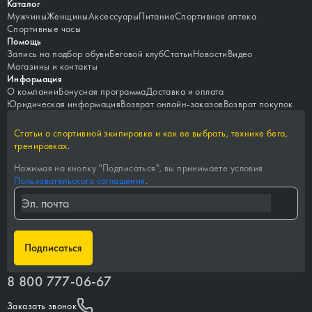
Каталог
Мужчины
Женщины
Аксессуары
Питание
Спортивная аптека
Спортивные часы
Помощь
Запись на подбор обуви
Беговой клуб
Статьи
Новости
Видео
Магазины и контакты
Информация
О компании
Бонусная программа
Доставка и оплата
Юридическая информация
Возврат онлайн-заказов
Возврат покупок
Статьи о спортивной экипировке и как ее выбрать, технике бега,
тренировках.
Нажимая на кнопку "
Подписаться
", вы принимаете условия
Пользовательского соглашения
.
Подписаться
8 800 777-06-67
Заказать звонок