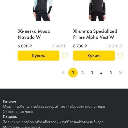
Жилетка Moax
Жилетка Specialized
Navado W
Prime Alpha Vest W
6 000 ₽
7 499 ₽
8 700 ₽
18 210 ₽
Купить
Купить
1
2
3
4
5
Каталог
Мужчины
Женщины
Аксессуары
Питание
Спортивная аптека
Спортивные часы
Помощь
Запись на подбор обуви
Беговой клуб
Статьи
Новости
Видео
Магазины и контакты