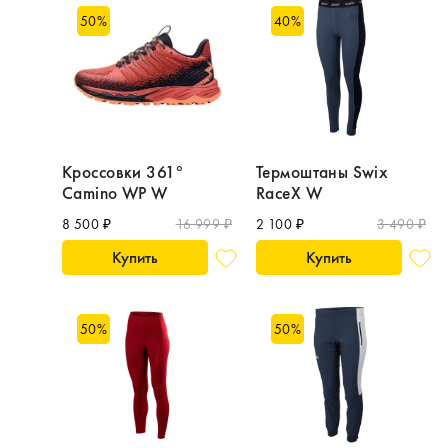
50
%
40
%
Кроссовки 361°
Термоштаны Swix
Camino WP W
RaceX W
8 500 ₽
16 999 ₽
2 100 ₽
3 490 ₽
Купить
Купить
50
%
50
%