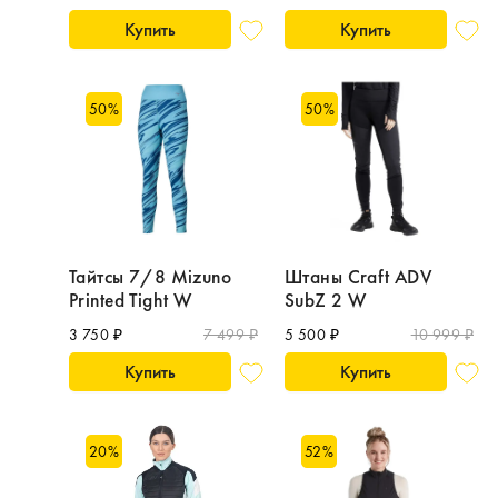
Купить
Купить
50
%
50
%
Тайтсы 7/8 Mizuno
Штаны Craft ADV
Printed Tight W
SubZ 2 W
3 750 ₽
7 499 ₽
5 500 ₽
10 999 ₽
Купить
Купить
20
%
52
%