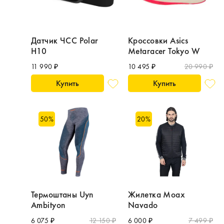
Датчик ЧСС Polar
Кроссовки Asics
H10
Metaracer Tokyo W
11 990 ₽
10 495 ₽
20 990 ₽
Купить
Купить
50
%
20
%
Термоштаны Uyn
Жилетка Moax
Ambityon
Navado
6 075 ₽
12 150 ₽
6 000 ₽
7 499 ₽