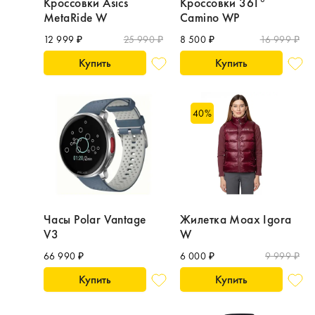
Кроссовки Asics
Кроссовки 361°
MetaRide W
Camino WP
12 999 ₽
25 990 ₽
8 500 ₽
16 999 ₽
Купить
Купить
40
%
Часы Polar Vantage
Жилетка Moax Igora
V3
W
66 990 ₽
6 000 ₽
9 999 ₽
Купить
Купить