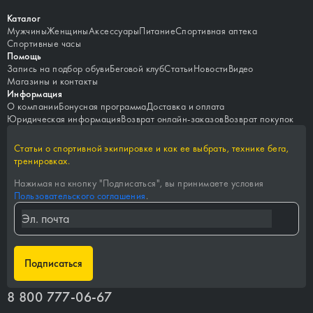
Каталог
Мужчины
Женщины
Аксессуары
Питание
Спортивная аптека
Спортивные часы
Помощь
Запись на подбор обуви
Беговой клуб
Статьи
Новости
Видео
Магазины и контакты
Информация
О компании
Бонусная программа
Доставка и оплата
Юридическая информация
Возврат онлайн-заказов
Возврат покупок
Статьи о спортивной экипировке и как ее выбрать, технике бега,
тренировках.
Нажимая на кнопку "
Подписаться
", вы принимаете условия
Пользовательского соглашения
.
Подписаться
8 800 777-06-67