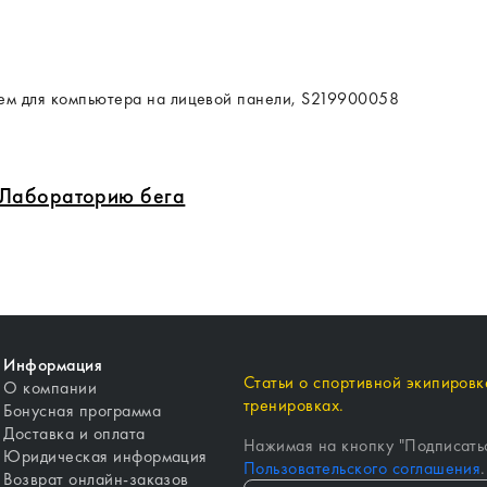
ием для компьютера на лицевой панели, S219900058
в Лабораторию бега
Информация
Статьи о спортивной экипировке
О компании
тренировках.
Бонусная программа
Доставка и оплата
Нажимая на кнопку "
Подписать
Юридическая информация
Пользовательского соглашения
.
Возврат онлайн-заказов