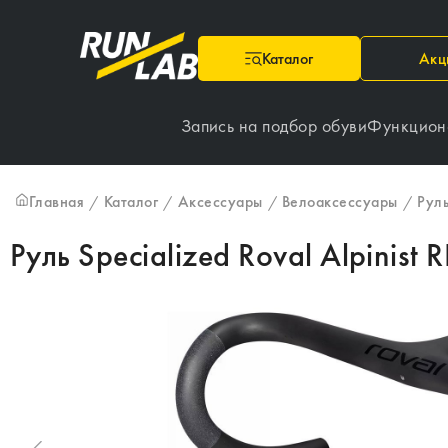
Каталог
Акц
Запись на подбор обуви
Функцион
Главная
Каталог
Аксессуары
Велоаксессуары
Рул
/
/
/
/
Руль Specialized Roval Alpinist 