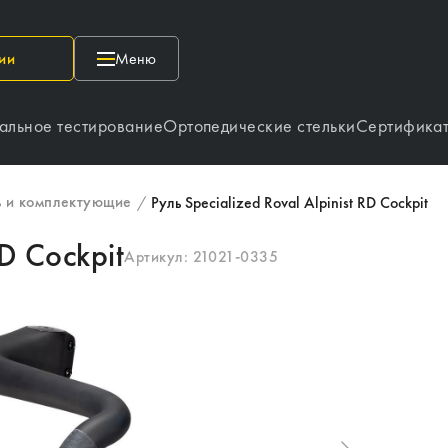
ии
Меню
альное тестирование
Ортопедические стельки
Сертифика
ь и комплектующие
/
Руль Specialized Roval Alpinist RD Cockpit
RD Cockpit
Артикул:
21021-0335