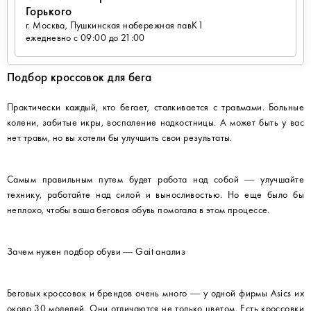
Горького
г. Москва, Пушкинская набережная павК1
ежедневно с 09:00 до 21:00
Подбор кроссовок для бега
Практически каждый, кто бегает, сталкивается с травмами. Больные
колени, забитые икры, воспаление надкостницы. А может быть у вас
нет травм, но вы хотели бы улучшить свои результаты.
Самым правильным путем будет работа над собой — улучшайте
технику, работайте над силой и выносливостью. Но еще было бы
неплохо, чтобы ваша беговая обувь помогала в этом процессе.
Зачем нужен подбор обуви — Gait анализ
Беговых кроссовок и брендов очень много — у одной фирмы Asics их
около 30 моделей. Они отличаются не только цветом. Есть кроссовки