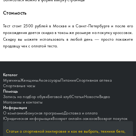
Стоимость
Тест стоит 2500 рублей в Москве и в Санкт-Петербурге и после его
прохождения дается скидка в таком же размере на покупку кроссовок.
Скидку вы можете использовать в любой день — просто покажите
продавцу чек с оплатой теста.
Каталог
Мужчины
Женщины
Аксессуары
Питание
Спортивная аптека
Спортивные часы
Помощь
Запись на подбор обуви
Беговой клуб
Статьи
Новости
Видео
Магазины и контакты
Информация
О компании
Бонусная программа
Доставка и оплата
Юридическая информация
Возврат онлайн-заказов
Возврат покупок
Статьи о спортивной экипировке и как ее выбрать, технике бега,