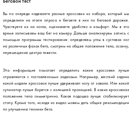
Беговой тест
Вы по очереди надеваете разные кроссовки из набора, который мы
определили на этапе опроса и бегаете в них по беговой дорожке.
Чувствуете их на ногах, оцениваете удобство и комфорт. Мы в это
время записываем ваш бег на камеру. Дальше анализируем запись с
помощью программы тестирования: определяем углы в суставах ног
на различных фазах бега, смотрим на общее положение тела, осанку,
перемещение центра тяжести.
Эта информация помогает определить какие кроссовки лучше
справляются с поставленными задачами. Например, жесткий задник
какой модели кроссовок лучше удерживает ногу от завала. Или какой
супинатор лучше борется с излишней пронацией. В каких кроссовках
положение тела симметрично. Какая подошва лучше стабилизирует
стопу. Кроме того, исходя из видео можем дать общие рекомендации
по улучшению техники бега.