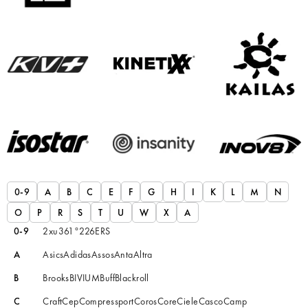
0-9
A
B
C
E
F
G
H
I
K
L
M
N
O
P
R
S
T
U
W
X
А
0-9
2xu
361°
226ERS
A
Asics
Adidas
Assos
Anta
Altra
B
Brooks
BIVIUM
Buff
Blackroll
C
Craft
Cep
Compressport
Coros
Core
Ciele
Casco
Camp