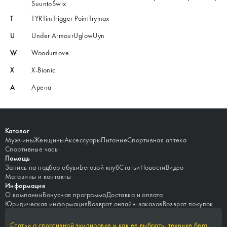
Suunto
Swix
T
TYR
Tim
Trigger Point
Trymax
U
Under Armour
Uglow
Uyn
W
Woodumove
X
X-Bionic
А
Арена
Каталог
Мужчины
Женщины
Аксессуары
Питание
Спортивная аптека
Спортивные часы
Помощь
Запись на подбор обуви
Беговой клуб
Статьи
Новости
Видео
Магазины и контакты
Информация
О компании
Бонусная программа
Доставка и оплата
Юридическая информация
Возврат онлайн-заказов
Возврат покупок
Статьи о спортивной экипировке и как ее выбрать, технике бега,