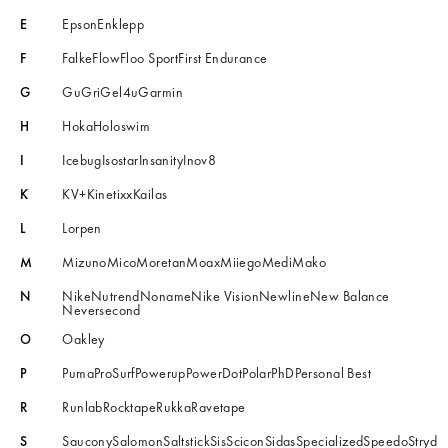
E
Epson
Enklepp
F
Falke
Flow
Floo Sport
First Endurance
G
Gu
Gri
Gel4u
Garmin
H
Hoka
Holoswim
I
Icebug
Isostar
Insanity
Inov8
K
KV+
Kinetixx
Kailas
L
Lorpen
M
Mizuno
Mico
Moretan
Moax
Miiego
Medi
Mako
N
Nike
Nutrend
Noname
Nike Vision
Newline
New Balance
Neversecond
O
Oakley
P
Puma
ProSurf
Powerup
PowerDot
Polar
PhD
Personal Best
R
Runlab
Rocktape
Rukka
Ravetape
S
Saucony
Salomon
Saltstick
Sis
Scicon
Sidas
Specialized
Speedo
Stryd