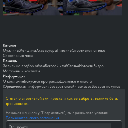
Каталог
Мужчины
Женщины
Аксессуары
Питание
Спортивная аптека
Спортивные часы
Помощь
Запись на подбор обуви
Беговой клуб
Статьи
Новости
Видео
Магазины и контакты
Информация
О компании
Бонусная программа
Доставка и оплата
Юридическая информация
Возврат онлайн-заказов
Возврат покупок
Статьи о спортивной экипировке и как ее выбрать, технике бега,
тренировках.
Нажимая на кнопку "
Подписаться
", вы принимаете условия
Пользовательского соглашения
.