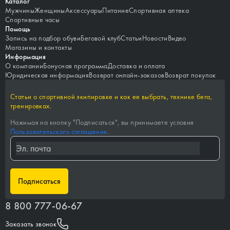
Каталог
Мужчины
Женщины
Аксессуары
Питание
Спортивная аптека
Спортивные часы
Помощь
Запись на подбор обуви
Беговой клуб
Статьи
Новости
Видео
Магазины и контакты
Информация
О компании
Бонусная программа
Доставка и оплата
Юридическая информация
Возврат онлайн-заказов
Возврат покупок
Статьи о спортивной экипировке и как ее выбрать, технике бега,
тренировках.
Нажимая на кнопку "
Подписаться
", вы принимаете условия
Пользовательского соглашения
.
Подписаться
8 800 777-06-67
Заказать звонок