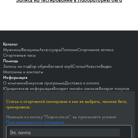
Каталог
Мужчины
Женщины
Аксессуары
Питание
Спортивная аптека
Спортивные часы
Помощь
Запись на подбор обуви
Беговой клуб
Статьи
Новости
Видео
Магазины и контакты
Информация
О компании
Бонусная программа
Доставка и оплата
Юридическая информация
Возврат онлайн-заказов
Возврат покупок
Статьи о спортивной экипировке и как ее выбрать, технике бега,
тренировках.
Нажимая на кнопку "
Подписаться
", вы принимаете условия
Пользовательского соглашения
.