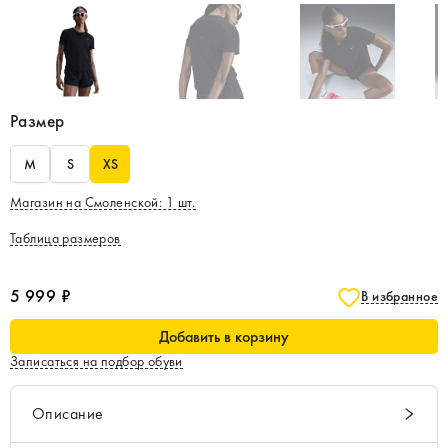
Размер
M
S
XS
Магазин на Смоленской
:
1
шт.
Таблица размеров
5 999 ₽
В избранное
Добавить в корзину
Записаться на подбор обуви
Описание