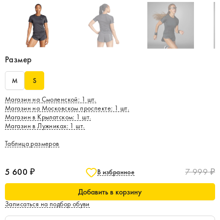
Размер
M
S
Магазин на Смоленской
:
1
шт.
Магазин на Московском проспекте
:
1
шт.
Магазин в Крылатском
:
1
шт.
Магазин в Лужниках
:
1
шт.
Таблица размеров
5 600 ₽
7 999 ₽
В избранное
Добавить в корзину
Записаться на подбор обуви