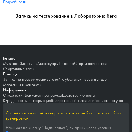
Подробности
Запись на тестирование в Лабораторию бега
Каталог
Мужчины
Женщины
Аксессуары
Питание
Спортивная аптека
Спортивные часы
Помощь
Запись на подбор обуви
Беговой клуб
Статьи
Новости
Видео
Магазины и контакты
Информация
О компании
Бонусная программа
Доставка и оплата
Юридическая информация
Возврат онлайн-заказов
Возврат покупок
Статьи о спортивной экипировке и как ее выбрать, технике бега,
тренировках.
Нажимая на кнопку "
Подписаться
", вы принимаете условия