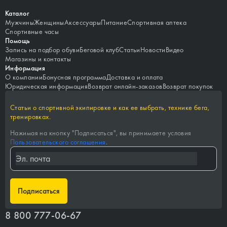
Каталог
Мужчины
Женщины
Аксессуары
Питание
Спортивная аптека
Спортивные часы
Помощь
Запись на подбор обуви
Беговой клуб
Статьи
Новости
Видео
Магазины и контакты
Информация
О компании
Бонусная программа
Доставка и оплата
Юридическая информация
Возврат онлайн-заказов
Возврат покупок
Статьи о спортивной экипировке и как ее выбрать, технике бега,
тренировках.
Нажимая на кнопку "
Подписаться
", вы принимаете условия
Пользовательского соглашения
.
Подписаться
8 800 777-06-67