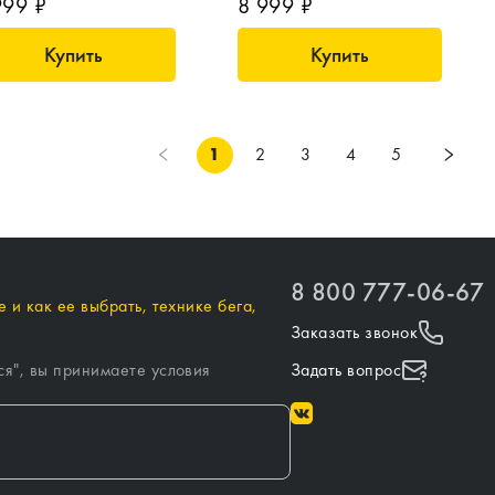
999 ₽
8 999 ₽
Купить
Купить
1
2
3
4
5
8 800 777-06-67
 и как ее выбрать, технике бега,
Заказать звонок
ся
", вы принимаете условия
Задать вопрос