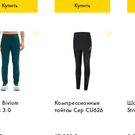
Купить
Купить
 Bivium
Компрессионные
Шо
 3.0
тайтсы Cep CU626
Str