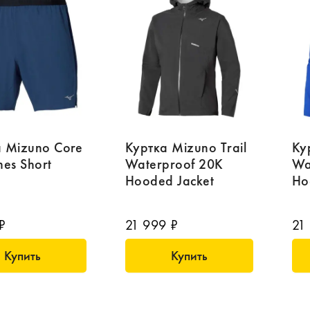
 Mizuno Core
Куртка Mizuno Trail
Ку
hes Short
Waterproof 20K
Wa
Hooded Jacket
Ho
₽
21 999 ₽
21
Купить
Купить