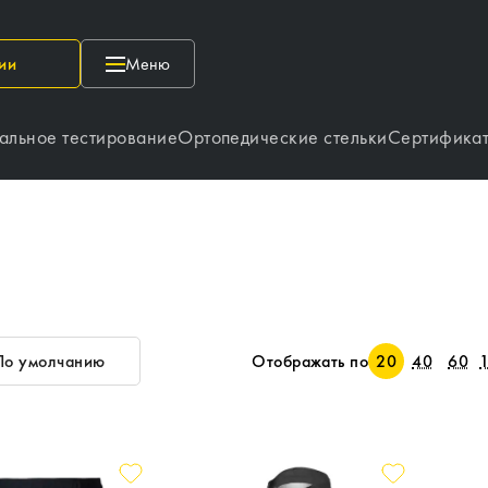
ии
Меню
альное тестирование
Ортопедические стельки
Сертифика
По умолчанию
Отображать по
20
40
60