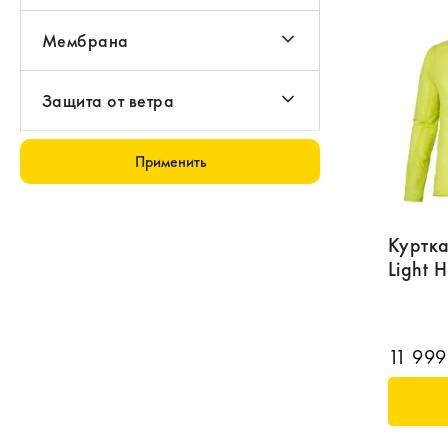
Мембрана
Защита от ветра
Применить
Куртка
Light 
11 999