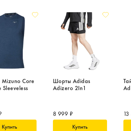
 Mizuno Core
Шорты Adidas
Та
e Sleeveless
Adizero 2In1
Ad
₽
8 999 ₽
13
Купить
Купить