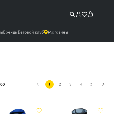
ты
Бренды
Беговой клуб
Магазины
1
2
3
4
5
100