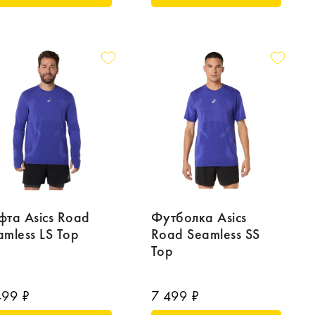
фта Asics Road
Футболка Asics
amless LS Top
Road Seamless SS
Top
499 ₽
7 499 ₽