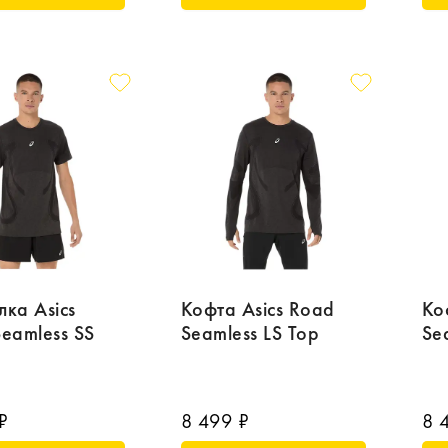
ка Asics
Кофта Asics Road
Ко
eamless SS
Seamless LS Top
Se
₽
8 499 ₽
8 