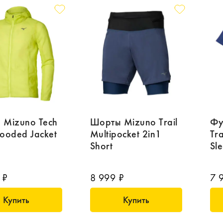
 Mizuno Tech
Шорты Mizuno Trail
Фу
Hooded Jacket
Multipocket 2in1
Tra
Short
Sl
 ₽
8 999 ₽
7 
Купить
Купить