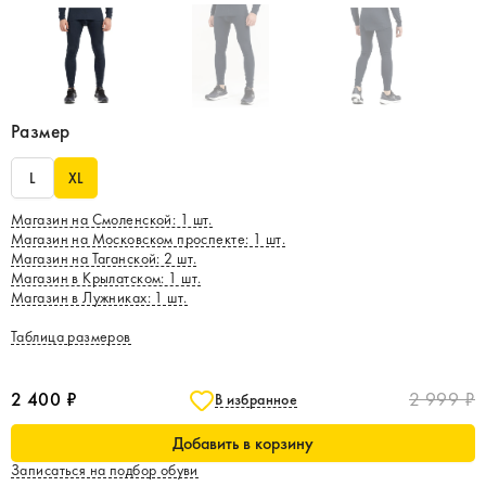
Размер
L
XL
Магазин на Смоленской
:
1
шт.
Магазин на Московском проспекте
:
1
шт.
Магазин на Таганской
:
2
шт.
Магазин в Крылатском
:
1
шт.
Магазин в Лужниках
:
1
шт.
Таблица размеров
2 400 ₽
2 999 ₽
В избранное
Добавить в корзину
Записаться на подбор обуви