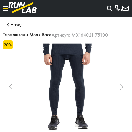
Назад
Термоштаны Moax Race
Артикул:
MX164021 75100
20
%