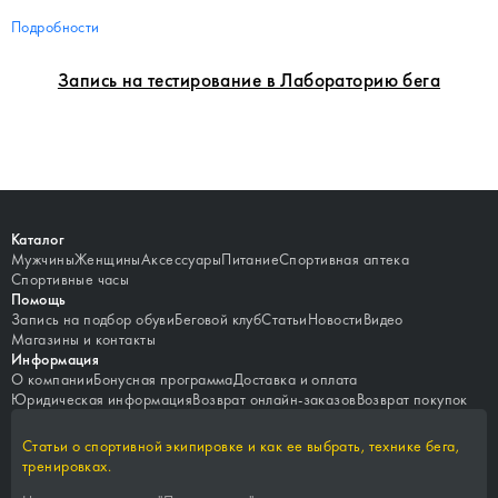
Подробности
Запись на тестирование в Лабораторию бега
Каталог
Мужчины
Женщины
Аксессуары
Питание
Спортивная аптека
Спортивные часы
Помощь
Запись на подбор обуви
Беговой клуб
Статьи
Новости
Видео
Магазины и контакты
Информация
О компании
Бонусная программа
Доставка и оплата
Юридическая информация
Возврат онлайн-заказов
Возврат покупок
Статьи о спортивной экипировке и как ее выбрать, технике бега,
тренировках.