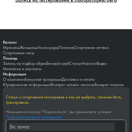
Каталог
Мужчины
Женщины
Аксессуары
Питание
Спортивная аптека
Спортивные часы
Помощь
Запись на подбор обуви
Беговой клуб
Статьи
Новости
Видео
Магазины и контакты
Информация
О компании
Бонусная программа
Доставка и оплата
Юридическая информация
Возврат онлайн-заказов
Возврат покупок
Статьи о спортивной экипировке и как ее выбрать, технике бега,
тренировках.
Нажимая на кнопку "
Подписаться
", вы принимаете условия
Пользовательского соглашения
.