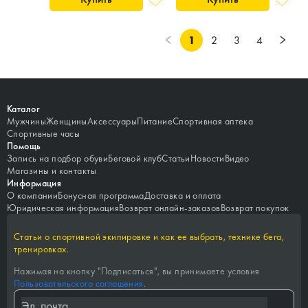
1
2
3
4
Каталог
Мужчины
Женщины
Аксессуары
Питание
Спортивная аптека
Спортивные часы
Помощь
Запись на подбор обуви
Беговой клуб
Статьи
Новости
Видео
Магазины и контакты
Информация
О компании
Бонусная программа
Доставка и оплата
Юридическая информация
Возврат онлайн-заказов
Возврат покупок
Статьи о спортивной экипировке и как ее выбрать, технике бега,
тренировках.
Нажимая на кнопку "
Подписаться
", вы принимаете условия
Пользовательского соглашения
.