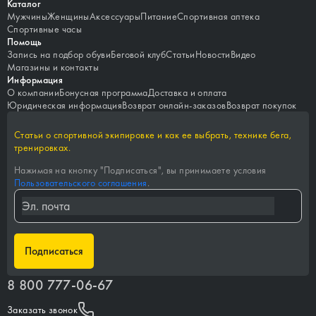
Каталог
Мужчины
Женщины
Аксессуары
Питание
Спортивная аптека
Спортивные часы
Помощь
Запись на подбор обуви
Беговой клуб
Статьи
Новости
Видео
Магазины и контакты
Информация
О компании
Бонусная программа
Доставка и оплата
Юридическая информация
Возврат онлайн-заказов
Возврат покупок
Статьи о спортивной экипировке и как ее выбрать, технике бега,
тренировках.
Нажимая на кнопку "
Подписаться
", вы принимаете условия
Пользовательского соглашения
.
Подписаться
8 800 777-06-67
Заказать звонок