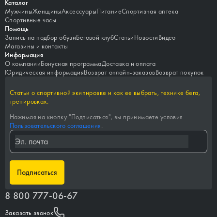
Каталог
Мужчины
Женщины
Аксессуары
Питание
Спортивная аптека
Спортивные часы
Помощь
Запись на подбор обуви
Беговой клуб
Статьи
Новости
Видео
Магазины и контакты
Информация
О компании
Бонусная программа
Доставка и оплата
Юридическая информация
Возврат онлайн-заказов
Возврат покупок
Статьи о спортивной экипировке и как ее выбрать, технике бега,
тренировках.
Нажимая на кнопку "
Подписаться
", вы принимаете условия
Пользовательского соглашения
.
Подписаться
8 800 777-06-67
Заказать звонок