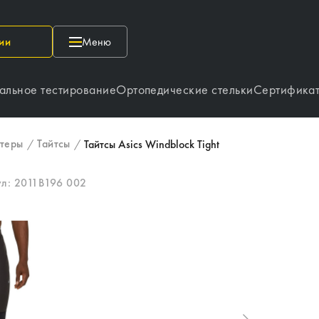
ии
Меню
альное тестирование
Ортопедические стельки
Сертифика
нтеры
Тайтсы
/
/
Тайтсы Asics Windblock Tight
ул:
2011B196 002