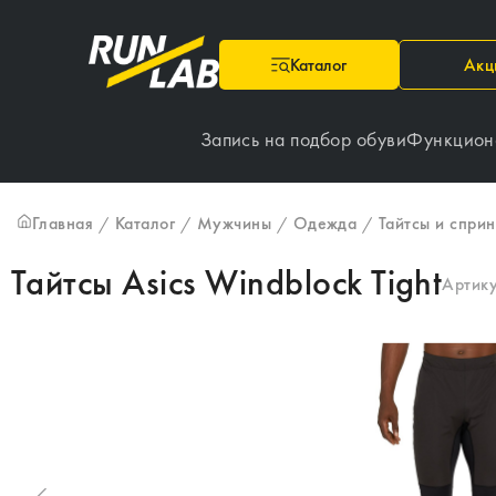
Каталог
Акц
Запись на подбор обуви
Функцион
Главная
Каталог
Мужчины
Одежда
Тайтсы и спри
/
/
/
/
Тайтсы Asics Windblock Tight
Артик