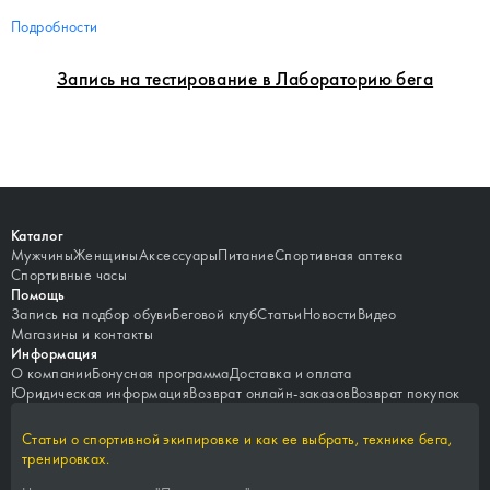
Подробности
Запись на тестирование в Лабораторию бега
Каталог
Мужчины
Женщины
Аксессуары
Питание
Спортивная аптека
Спортивные часы
Помощь
Запись на подбор обуви
Беговой клуб
Статьи
Новости
Видео
Магазины и контакты
Информация
О компании
Бонусная программа
Доставка и оплата
Юридическая информация
Возврат онлайн-заказов
Возврат покупок
Статьи о спортивной экипировке и как ее выбрать, технике бега,
тренировках.