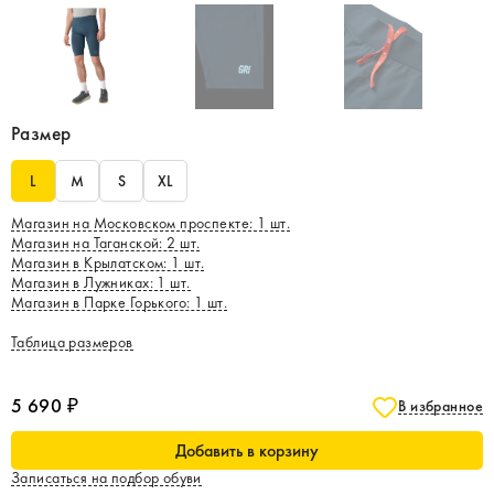
Размер
L
M
S
XL
Магазин на Московском проспекте
:
1
шт.
Магазин на Таганской
:
2
шт.
Магазин в Крылатском
:
1
шт.
Магазин в Лужниках
:
1
шт.
Магазин в Парке Горького
:
1
шт.
Таблица размеров
5 690 ₽
В избранное
Добавить в корзину
Записаться на подбор обуви