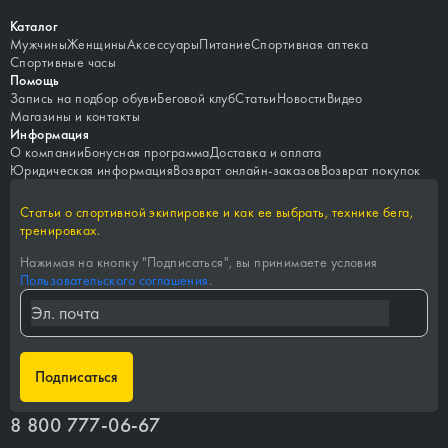
Каталог
Мужчины
Женщины
Аксессуары
Питание
Спортивная аптека
Спортивные часы
Помощь
Запись на подбор обуви
Беговой клуб
Статьи
Новости
Видео
Магазины и контакты
Информация
О компании
Бонусная программа
Доставка и оплата
Юридическая информация
Возврат онлайн-заказов
Возврат покупок
Статьи о спортивной экипировке и как ее выбрать, технике бега,
тренировках.
Нажимая на кнопку "
Подписаться
", вы принимаете условия
Пользовательского соглашения
.
Подписаться
8 800 777-06-67