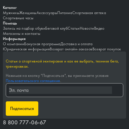
Каталог
Мужчины
Женщины
Аксессуары
Питание
Спортивная аптека
Спортивные часы
Помощь
Запись на подбор обуви
Беговой клуб
Статьи
Новости
Видео
Магазины и контакты
Информация
О компании
Бонусная программа
Доставка и оплата
Юридическая информация
Возврат онлайн-заказов
Возврат покупок
Статьи о спортивной экипировке и как ее выбрать, технике бега,
тренировках.
Нажимая на кнопку "
Подписаться
", вы принимаете условия
Пользовательского соглашения
.
Подписаться
8 800 777-06-67