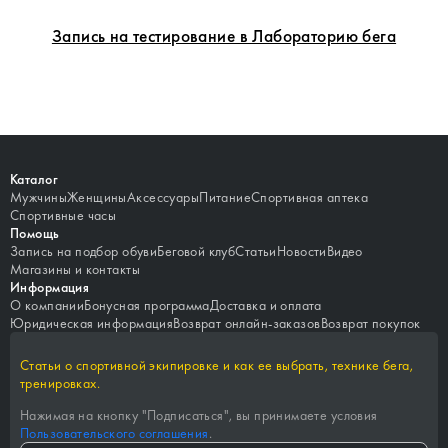
Запись на тестирование в Лабораторию бега
Каталог
Мужчины
Женщины
Аксессуары
Питание
Спортивная аптека
Спортивные часы
Помощь
Запись на подбор обуви
Беговой клуб
Статьи
Новости
Видео
Магазины и контакты
Информация
О компании
Бонусная программа
Доставка и оплата
Юридическая информация
Возврат онлайн-заказов
Возврат покупок
Статьи о спортивной экипировке и как ее выбрать, технике бега,
тренировках.
Нажимая на кнопку "
Подписаться
", вы принимаете условия
Пользовательского соглашения
.