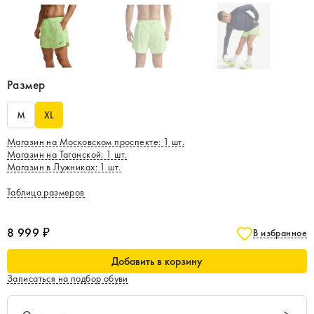
Размер
M
XL
Магазин на Московском проспекте
:
1
шт.
Магазин на Таганской
:
1
шт.
Магазин в Лужниках
:
1
шт.
Таблица размеров
8 999 ₽
В избранное
Добавить в корзину
Записаться на подбор обуви