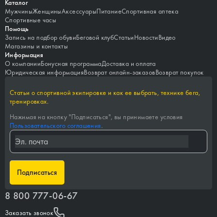
Каталог
Мужчины
Женщины
Аксессуары
Питание
Спортивная аптека
Спортивные часы
Помощь
Запись на подбор обуви
Беговой клуб
Статьи
Новости
Видео
Магазины и контакты
Информация
О компании
Бонусная программа
Доставка и оплата
Юридическая информация
Возврат онлайн-заказов
Возврат покупок
Статьи о спортивной экипировке и как ее выбрать, технике бега,
тренировках.
Нажимая на кнопку "
Подписаться
", вы принимаете условия
Пользовательского соглашения
.
Подписаться
8 800 777-06-67
Заказать звонок