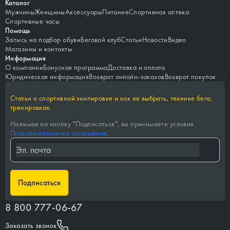
Каталог
Мужчины
Женщины
Аксессуары
Питание
Спортивная аптека
Спортивные часы
Помощь
Запись на подбор обуви
Беговой клуб
Статьи
Новости
Видео
Магазины и контакты
Информация
О компании
Бонусная программа
Доставка и оплата
Юридическая информация
Возврат онлайн-заказов
Возврат покупок
Статьи о спортивной экипировке и как ее выбрать, технике бега,
тренировках.
Нажимая на кнопку "
Подписаться
", вы принимаете условия
Пользовательского соглашения
.
Подписаться
8 800 777-06-67
Заказать звонок