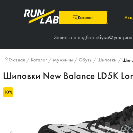
Каталог
Акц
Запись на подбор обуви
Функцион
Главная
Каталог
Мужчины
Обувь
Шиповки
/
/
/
/
/
Шипо
Шиповки New Balance LD5K Lon
10
%