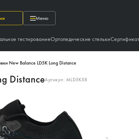
ии
Меню
альное тестирование
Ортопедические стельки
Сертифика
вки New Balance LD5K Long Distance
g Distance
Артикул:
MLD5KX8