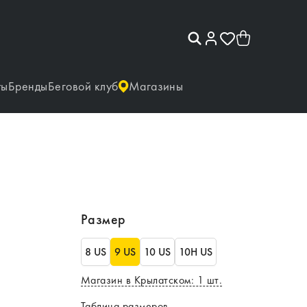
ты
Бренды
Беговой клуб
Магазины
Размер
8 US
9 US
10 US
10H US
Магазин в Крылатском
:
1
шт.
Таблица размеров