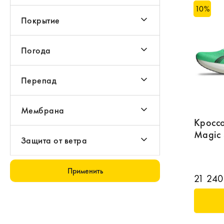
10
%
Покрытие
Погода
Перепад
Мембрана
Кроссо
Magic
Защита от ветра
Применить
21 240