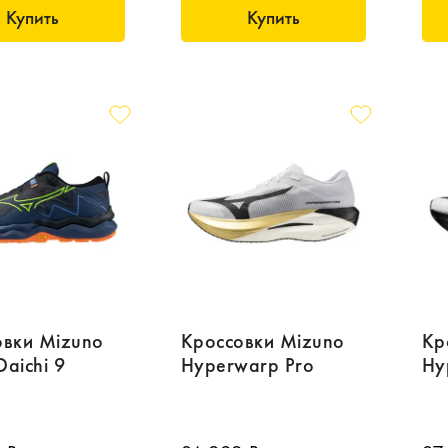
Купить
Купить
овки Mizuno
Кроссовки Mizuno
Кр
aichi 9
Hyperwarp Pro
Hy