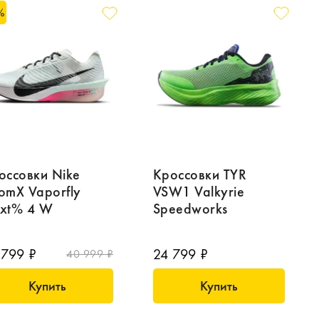
%
оссовки Nike
Кроссовки TYR
omX Vaporfly
VSW1 Valkyrie
xt% 4 W
Speedworks
 799 ₽
24 799 ₽
40 999 ₽
Купить
Купить