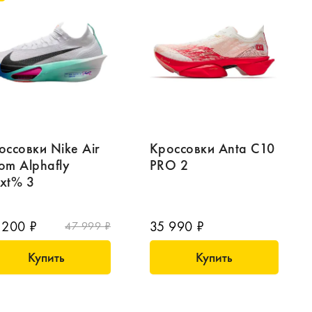
оссовки Nike Air
Кроссовки Anta C10
om Alphafly
PRO 2
xt% 3
 200 ₽
35 990 ₽
47 999 ₽
Купить
Купить