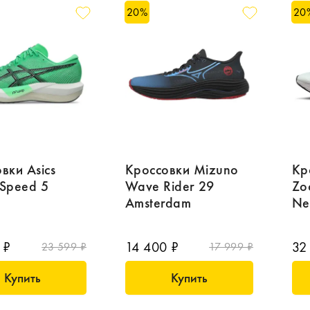
20
%
20
вки Asics
Кроссовки Mizuno
Кр
 Speed 5
Wave Rider 29
Zo
Amsterdam
Ne
 ₽
14 400 ₽
32
23 599 ₽
17 999 ₽
Купить
Купить