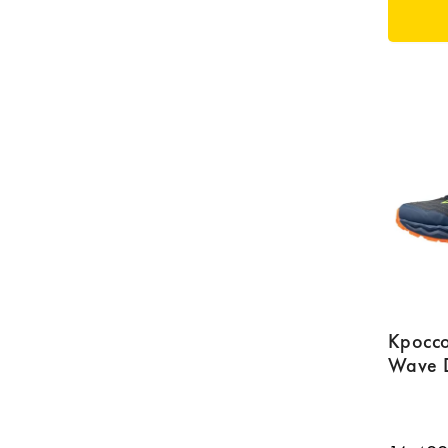
Кросс
Wave D