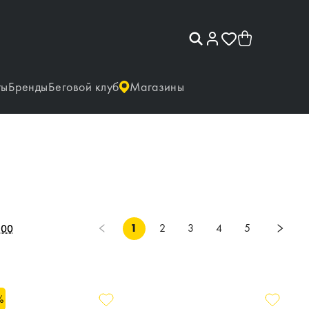
ты
Бренды
Беговой клуб
Магазины
1
2
3
4
5
100
%