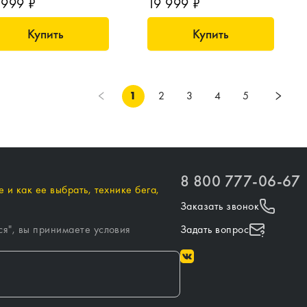
 999 ₽
19 999 ₽
Купить
Купить
1
2
3
4
5
8 800 777-06-67
 и как ее выбрать, технике бега,
Заказать звонок
ся
", вы принимаете условия
Задать вопрос