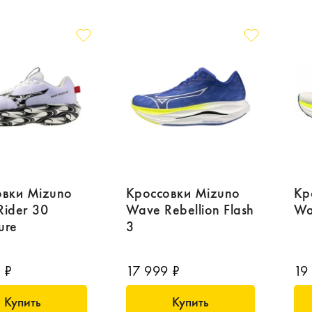
овки Mizuno
Кроссовки Mizuno
Кр
ider 30
Wave Rebellion Flash
Wa
ure
3
 ₽
17 999 ₽
19
Купить
Купить