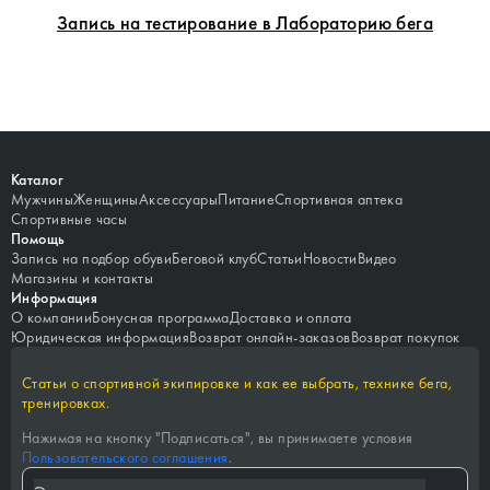
Запись на тестирование в Лабораторию бега
Каталог
Мужчины
Женщины
Аксессуары
Питание
Спортивная аптека
Спортивные часы
Помощь
Запись на подбор обуви
Беговой клуб
Статьи
Новости
Видео
Магазины и контакты
Информация
О компании
Бонусная программа
Доставка и оплата
Юридическая информация
Возврат онлайн-заказов
Возврат покупок
Статьи о спортивной экипировке и как ее выбрать, технике бега,
тренировках.
Нажимая на кнопку "
Подписаться
", вы принимаете условия
Пользовательского соглашения
.