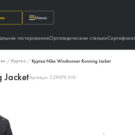
ии
Меню
альное тестирование
Ортопедические стельки
Сертифика
тки
Куртка
/
/
Куртка Nike Windrunner Running Jacket
 Jacket
Артикул:
CZ9070 010