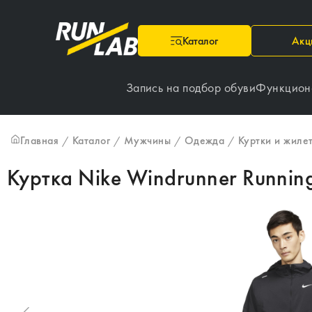
Каталог
Акц
Запись на подбор обуви
Функцион
Главная
Каталог
Мужчины
Одежда
Куртки и жиле
/
/
/
/
Куртка Nike Windrunner Running