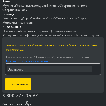
Каталог
Мужчины
Женщины
Аксессуары
Питание
Спортивная аптека
Спортивные часы
Помощь
Запись на подбор обуви
Беговой клуб
Статьи
Новости
Видео
Магазины и контакты
Информация
О компании
Бонусная программа
Доставка и оплата
Юридическая информация
Возврат онлайн-заказов
Возврат покупок
Статьи о спортивной экипировке и как ее выбрать, технике бега,
тренировках.
Нажимая на кнопку "
Подписаться
", вы принимаете условия
Пользовательского соглашения
.
Подписаться
8 800 777-06-67
Заказать звонок