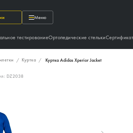
ии
Меню
альное тестирование
Ортопедические стельки
Сертифика
илетки
Куртка
/
/
Куртка Adidas Xperior Jacket
ул:
DZ2038