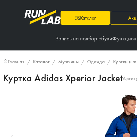
Каталог
Акц
Запись на подбор обуви
Функцион
Главная
Каталог
Мужчины
Одежда
Куртки и ж
/
/
/
/
Куртка Adidas Xperior Jacket
Артик