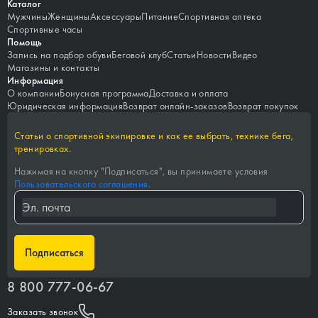
Каталог
Мужчины
Женщины
Аксессуары
Питание
Спортивная аптека
Спортивные часы
Помощь
Запись на подбор обуви
Беговой клуб
Статьи
Новости
Видео
Магазины и контакты
Информация
О компании
Бонусная программа
Доставка и оплата
Юридическая информация
Возврат онлайн-заказов
Возврат покупок
Статьи о спортивной экипировке и как ее выбрать, технике бега,
тренировках.
Нажимая на кнопку "
Подписаться
", вы принимаете условия
Пользовательского соглашения
.
Подписаться
8 800 777-06-67
Заказать звонок