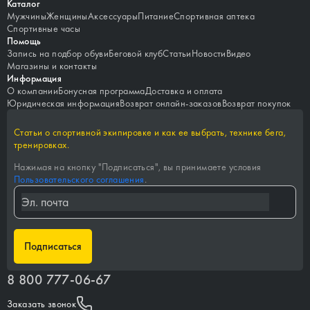
Каталог
Мужчины
Женщины
Аксессуары
Питание
Спортивная аптека
Спортивные часы
Помощь
Запись на подбор обуви
Беговой клуб
Статьи
Новости
Видео
Магазины и контакты
Информация
О компании
Бонусная программа
Доставка и оплата
Юридическая информация
Возврат онлайн-заказов
Возврат покупок
Статьи о спортивной экипировке и как ее выбрать, технике бега,
тренировках.
Нажимая на кнопку "
Подписаться
", вы принимаете условия
Пользовательского соглашения
.
Подписаться
8 800 777-06-67
Заказать звонок