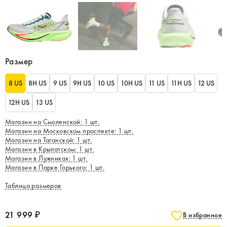
Размер
8 US
8H US
9 US
9H US
10 US
10H US
11 US
11H US
12 US
12H US
13 US
Магазин на Смоленской
:
1
шт.
Магазин на Московском проспекте
:
1
шт.
Магазин на Таганской
:
1
шт.
Магазин в Крылатском
:
1
шт.
Магазин в Лужниках
:
1
шт.
Магазин в Парке Горького
:
1
шт.
Таблица размеров
21 999 ₽
В избранное