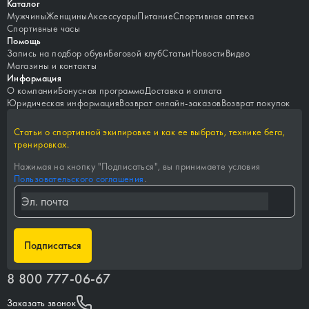
Каталог
Мужчины
Женщины
Аксессуары
Питание
Спортивная аптека
Спортивные часы
Помощь
Запись на подбор обуви
Беговой клуб
Статьи
Новости
Видео
Магазины и контакты
Информация
О компании
Бонусная программа
Доставка и оплата
Юридическая информация
Возврат онлайн-заказов
Возврат покупок
Статьи о спортивной экипировке и как ее выбрать, технике бега,
тренировках.
Нажимая на кнопку "
Подписаться
", вы принимаете условия
Пользовательского соглашения
.
Подписаться
8 800 777-06-67
Заказать звонок