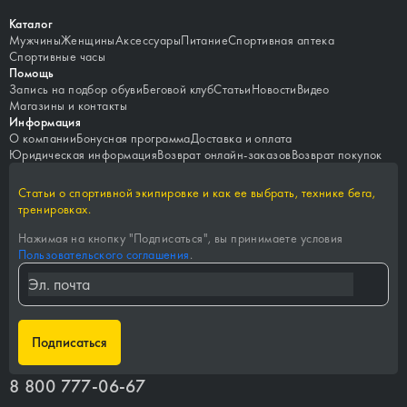
Каталог
Мужчины
Женщины
Аксессуары
Питание
Спортивная аптека
Спортивные часы
Помощь
Запись на подбор обуви
Беговой клуб
Статьи
Новости
Видео
Магазины и контакты
Информация
О компании
Бонусная программа
Доставка и оплата
Юридическая информация
Возврат онлайн-заказов
Возврат покупок
Статьи о спортивной экипировке и как ее выбрать, технике бега,
тренировках.
Нажимая на кнопку "
Подписаться
", вы принимаете условия
Пользовательского соглашения
.
Подписаться
8 800 777-06-67