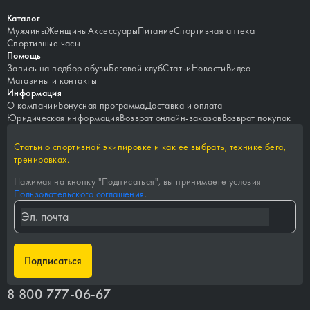
Каталог
Мужчины
Женщины
Аксессуары
Питание
Спортивная аптека
Спортивные часы
Помощь
Запись на подбор обуви
Беговой клуб
Статьи
Новости
Видео
Магазины и контакты
Информация
О компании
Бонусная программа
Доставка и оплата
Юридическая информация
Возврат онлайн-заказов
Возврат покупок
Статьи о спортивной экипировке и как ее выбрать, технике бега,
тренировках.
Нажимая на кнопку "
Подписаться
", вы принимаете условия
Пользовательского соглашения
.
Подписаться
8 800 777-06-67