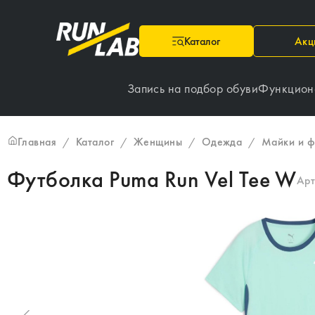
Каталог
Акц
Запись на подбор обуви
Функцион
Главная
Каталог
Женщины
Одежда
Майки и ф
/
/
/
/
Футболка Puma Run Vel Tee W
Арт