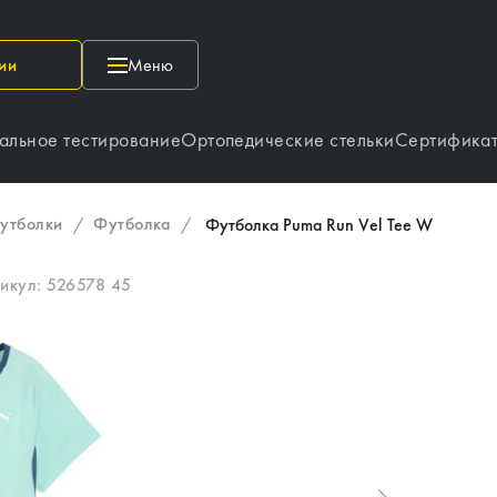
ии
Меню
альное тестирование
Ортопедические стельки
Сертифика
утболки
Футболка
/
/
Футболка Puma Run Vel Tee W
икул:
526578 45