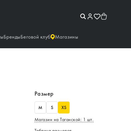
ты
Бренды
Беговой клуб
Магазины
Размер
M
S
XS
Магазин на Таганской
:
1
шт.
Таблица размеров