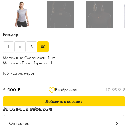
Размер
L
M
S
XS
Магазин на Смоленской
:
1
шт.
Магазин в Парке Горького
:
1
шт.
Таблица размеров
5 500 ₽
10 999 ₽
В избранное
Добавить в корзину
Записаться на подбор обуви
Описание