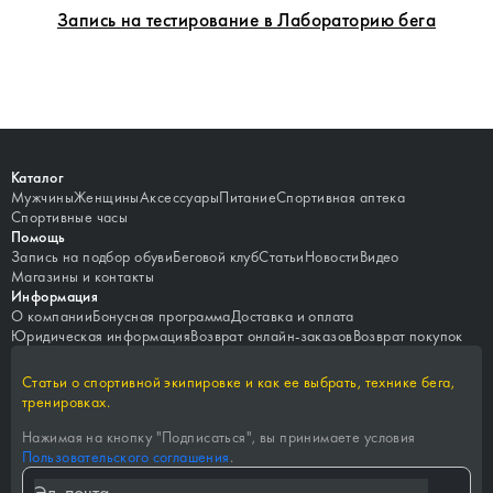
Запись на тестирование в Лабораторию бега
Каталог
Мужчины
Женщины
Аксессуары
Питание
Спортивная аптека
Спортивные часы
Помощь
Запись на подбор обуви
Беговой клуб
Статьи
Новости
Видео
Магазины и контакты
Информация
О компании
Бонусная программа
Доставка и оплата
Юридическая информация
Возврат онлайн-заказов
Возврат покупок
Статьи о спортивной экипировке и как ее выбрать, технике бега,
тренировках.
Нажимая на кнопку "
Подписаться
", вы принимаете условия
Пользовательского соглашения
.