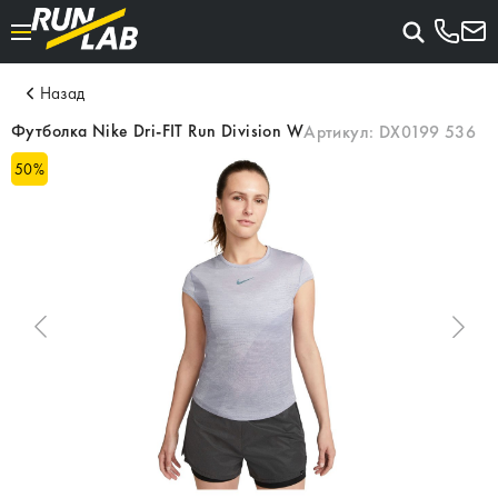
Назад
Футболка Nike Dri-FIT Run Division W
Артикул:
DX0199 536
50
%