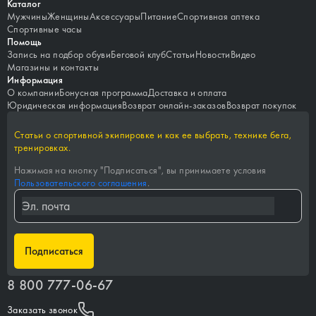
Каталог
Мужчины
Женщины
Аксессуары
Питание
Спортивная аптека
Спортивные часы
Помощь
Запись на подбор обуви
Беговой клуб
Статьи
Новости
Видео
Магазины и контакты
Информация
О компании
Бонусная программа
Доставка и оплата
Юридическая информация
Возврат онлайн-заказов
Возврат покупок
Статьи о спортивной экипировке и как ее выбрать, технике бега,
тренировках.
Нажимая на кнопку "
Подписаться
", вы принимаете условия
Пользовательского соглашения
.
Подписаться
8 800 777-06-67
Заказать звонок