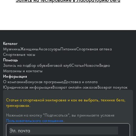
Каталог
Мужчины
Женщины
Аксессуары
Питание
Спортивная аптека
Спортивные часы
Помощь
Запись на подбор обуви
Беговой клуб
Статьи
Новости
Видео
Магазины и контакты
Информация
О компании
Бонусная программа
Доставка и оплата
Юридическая информация
Возврат онлайн-заказов
Возврат покупок
Статьи о спортивной экипировке и как ее выбрать, технике бега,
тренировках.
Нажимая на кнопку "
Подписаться
", вы принимаете условия
Пользовательского соглашения
.