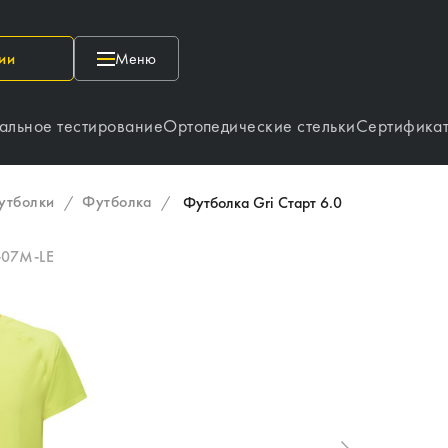
ии
Меню
альное тестирование
Ортопедические стельки
Сертифика
утболки
Футболка
/
/
Футболка Gri Старт 6.0
-07M-LE