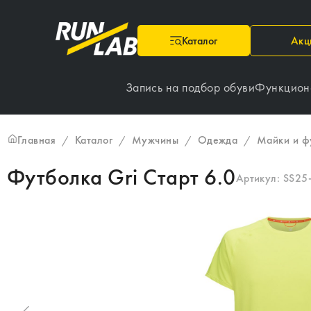
Каталог
Акц
Запись на подбор обуви
Функцион
Главная
Каталог
Мужчины
Одежда
Майки и ф
/
/
/
/
Футболка Gri Старт 6.0
Артикул:
SS25