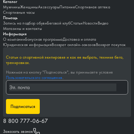
Каталог
Мужчины
Женщины
Аксессуары
Питание
Спортивная аптека
Спортивные часы
Помощь
Запись на подбор обуви
Беговой клуб
Статьи
Новости
Видео
Магазины и контакты
Информация
О компании
Бонусная программа
Доставка и оплата
Юридическая информация
Возврат онлайн-заказов
Возврат покупок
Статьи о спортивной экипировке и как ее выбрать, технике бега,
тренировках.
Нажимая на кнопку "
Подписаться
", вы принимаете условия
Пользовательского соглашения
.
Подписаться
8 800 777-06-67
Заказать звонок