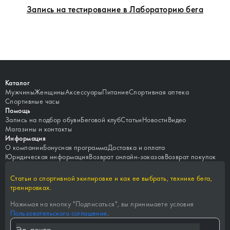
Запись на тестирование в Лабораторию бега
Каталог
Мужчины
Женщины
Аксессуары
Питание
Спортивная аптека
Спортивные часы
Помощь
Запись на подбор обуви
Беговой клуб
Статьи
Новости
Видео
Магазины и контакты
Информация
О компании
Бонусная программа
Доставка и оплата
Юридическая информация
Возврат онлайн-заказов
Возврат покупок
Статьи о спортивной экипировке и как ее выбрать, технике бега,
тренировках.
Нажимая на кнопку "
Подписаться
", вы принимаете условия
Пользовательского соглашения
.