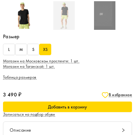
Размер
L
M
S
XS
Магазин на Московском проспекте
:
1
шт.
Магазин на Таганской
:
1
шт.
Таблица размеров
3 490 ₽
В избранное
Добавить в корзину
Записаться на подбор обуви
Описание