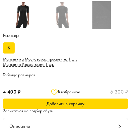
Размер
S
Магазин на Московском проспекте
:
1
шт.
Магазин в Крылатском
:
1
шт.
Таблица размеров
4 400 ₽
6 300 ₽
В избранное
Добавить в корзину
Записаться на подбор обуви
Описание