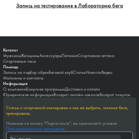
Запись на тестирование в Лабораторию бега
Каталог
Мужчины
Женщины
Аксессуары
Питание
Спортивная аптека
Спортивные часы
Помощь
Запись на подбор обуви
Беговой клуб
Статьи
Новости
Видео
Магазины и контакты
Информация
О компании
Бонусная программа
Доставка и оплата
Юридическая информация
Возврат онлайн-заказов
Возврат покупок
Статьи о спортивной экипировке и как ее выбрать, технике бега,
тренировках.
Нажимая на кнопку "
Подписаться
", вы принимаете условия
Пользовательского соглашения
.