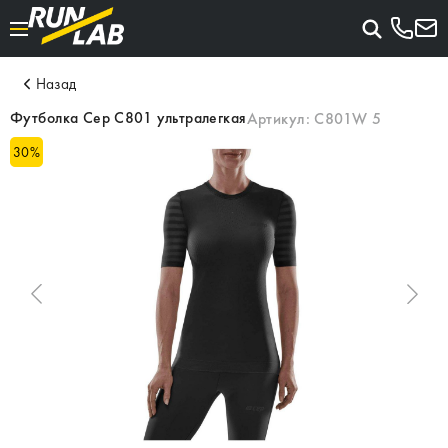
Назад
Футболка Cep C801 ультралегкая
Артикул:
C801W 5
30
%