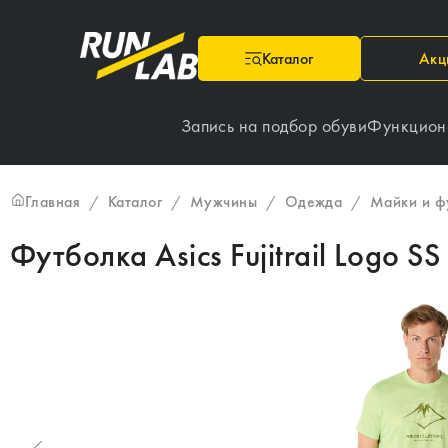
Каталог
Акц
Запись на подбор обуви
Функцион
Главная
Каталог
Мужчины
Одежда
Майки и ф
/
/
/
/
Футболка Asics Fujitrail Logo SS