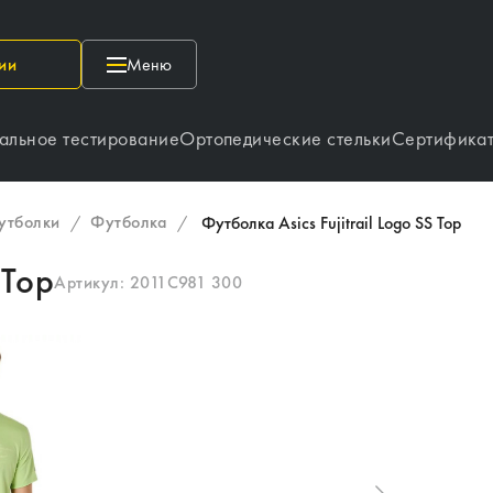
ии
Меню
альное тестирование
Ортопедические стельки
Сертифика
утболки
Футболка
/
/
Футболка Asics Fujitrail Logo SS Top
 Top
Артикул:
2011C981 300