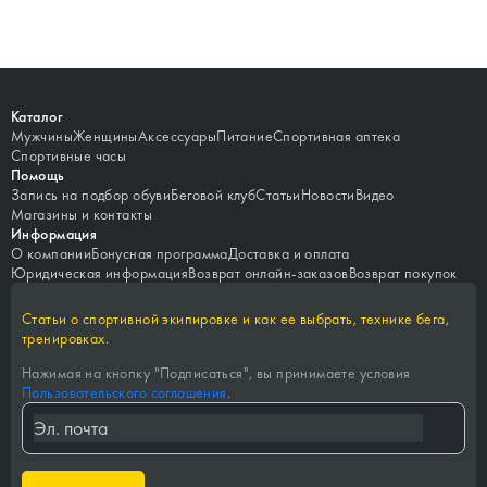
Каталог
Мужчины
Женщины
Аксессуары
Питание
Спортивная аптека
Спортивные часы
Помощь
Запись на подбор обуви
Беговой клуб
Статьи
Новости
Видео
Магазины и контакты
Информация
О компании
Бонусная программа
Доставка и оплата
Юридическая информация
Возврат онлайн-заказов
Возврат покупок
Статьи о спортивной экипировке и как ее выбрать, технике бега,
тренировках.
Нажимая на кнопку "
Подписаться
", вы принимаете условия
Пользовательского соглашения
.